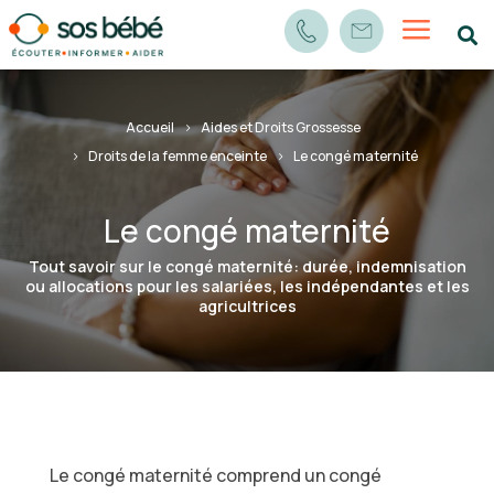
a

Accueil
Aides et Droits Grossesse
Droits de la femme enceinte
Le congé maternité
Le congé maternité
Tout savoir sur le congé maternité: durée, indemnisation
ou allocations pour les salariées, les indépendantes et les
agricultrices
Le congé maternité comprend un
congé