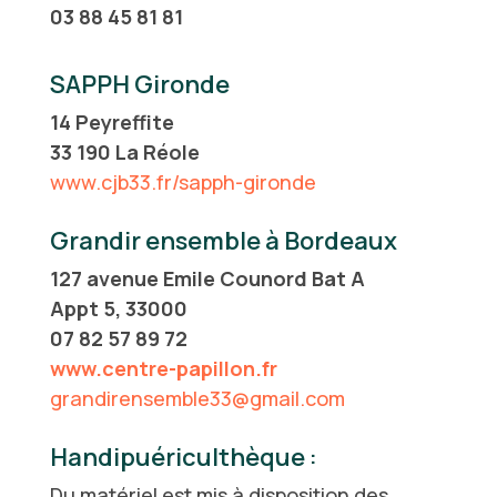
03 88 45 81 81
SAPPH Gironde
14 Peyreffite
33 190 La Réole
www.cjb33.fr/sapph-gironde
Grandir ensemble à Bordeaux
127 avenue Emile Counord Bat A
Appt 5, 33000
07 82 57 89 72
www.centre-papillon.fr
grandirensemble33@gmail.com
Handipuériculthèque :
Du matériel est mis à disposition des