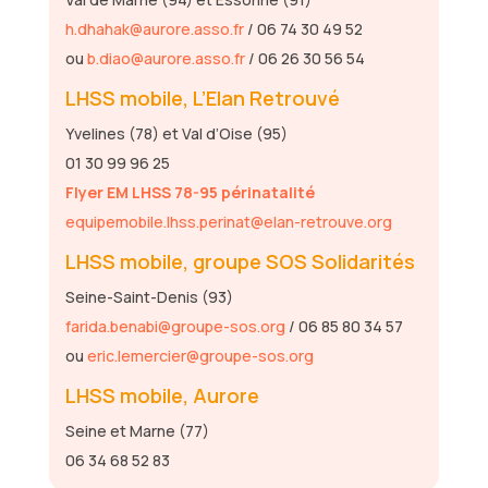
h.dhahak@aurore.asso.fr
/ 06 74 30 49 52
ou
b.diao@aurore.asso.fr
/ 06 26 30 56 54
LHSS mobile, L’Elan Retrouvé
Yvelines (78) et Val d’Oise (95)
01 30 99 96 25
Flyer EM LHSS 78-95 périnatalité
equipemobile.lhss.perinat@elan-retrouve.org
LHSS mobile, groupe SOS Solidarités
Seine-Saint-Denis (93)
farida.benabi@groupe-sos.org
/ 06 85 80 34 57
ou
eric.lemercier@groupe-sos.org
LHSS mobile, Aurore
Seine et Marne (77)
06 34 68 52 83