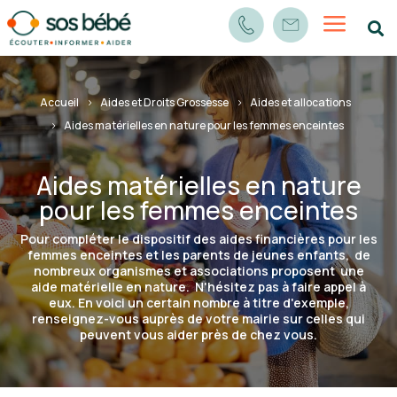
a

Accueil
Aides et Droits Grossesse
Aides et allocations
Aides matérielles en nature pour les femmes enceintes
Aides matérielles en nature
pour les femmes enceintes
Pour compléter le dispositif des aides financières pour les
femmes enceintes et les parents de jeunes enfants, de
nombreux organismes et associations proposent une
aide matérielle en nature. N'hésitez pas à faire appel à
eux. En voici un certain nombre à titre d'exemple,
renseignez-vous auprès de votre mairie sur celles qui
peuvent vous aider près de chez vous.