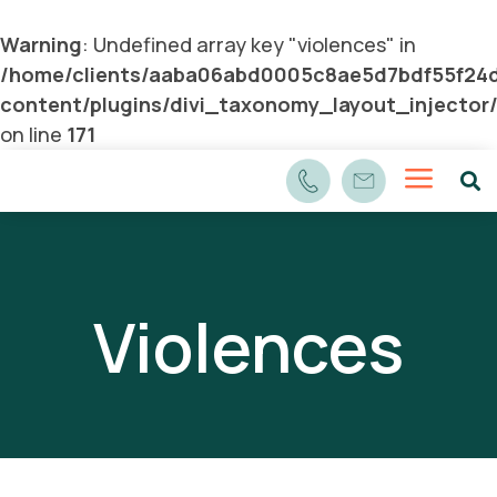
Warning
: Undefined array key "violences" in
/home/clients/aaba06abd0005c8ae5d7bdf55f24d
content/plugins/divi_taxonomy_layout_injector
on line
171
a

Violences