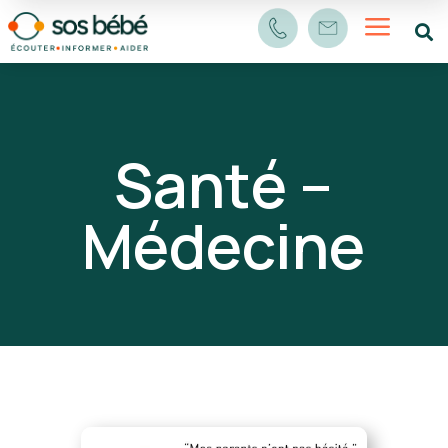
a

Santé –
Médecine